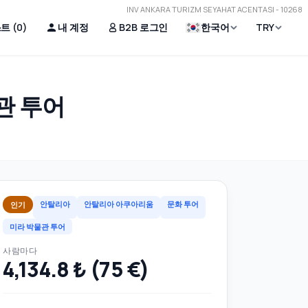
INV ANKARA TURIZM SEYAHAT ACENTASI - 10268
트 (
0
)
내 계정
B2B 로그인
한국어
TRY
관 투어
안탈리아
안탈리아 아쿠아리움
문화 투어
인기
미라 박물관 투어
사람마다
4,134.8 ₺ (75 €)