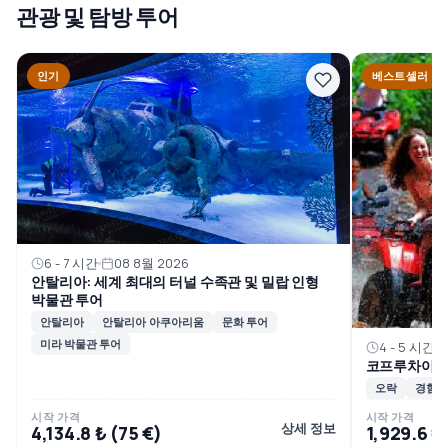
관광 및 탐방 투어
인기
베스트셀러
6 - 7 시간
08 8월 2026
안탈리아: 세계 최대의 터널 수족관 및 밀랍 인형
박물관 투어
안탈리아
안탈리아 아쿠아리움
문화 투어
미라 박물관 투어
4 - 5 시간
코프루차이 강
오락
경험
시작 가격
시작 가격
상세 정보
4,134.8 ₺ (75 €)
1,929.6 ₺