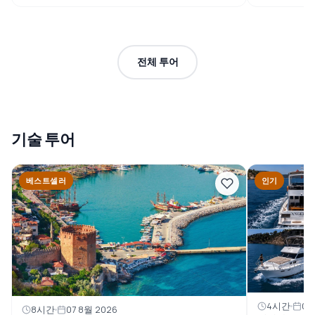
전체 투어
기술 투어
베스트셀러
인기
4시간
08
8시간
07 8월 2026