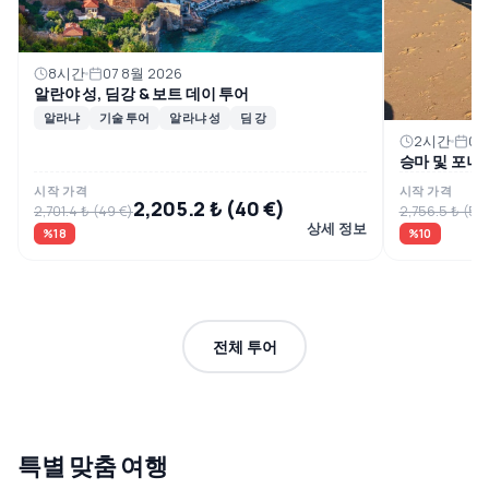
8시간
07 8월 2026
알란야 성, 딤강 & 보트 데이 투어
알라냐
기술 투어
알라냐 성
딤 강
2시간
07
승마 및 포니
시작 가격
시작 가격
2,205.2 ₺ (40 €)
2,701.4 ₺ (49 €)
2,756.5 ₺ (50
상세 정보
%18
%10
전체 투어
특별 맞춤 여행