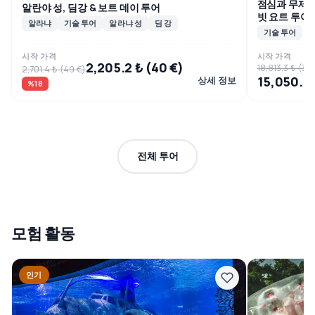
점심과 무제한
알란야 성, 딤강 & 보트 데이 투어
빗 요트 투어
알라냐
기술 투어
알라냐 성
딤 강
기술 투어
시작 가격
시작 가격
2,205.2 ₺ (40 €)
18,813.3 ₺ (341
2,701.4 ₺ (49 €)
15,050.7 
상세 정보
%18
전체 투어
모험 활동
인기