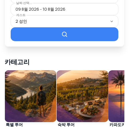
날짜 선택...
발견되기를 기다리는 여행지
게스트
2 성인
카테고리
특별 투어
숙박 투어
카파도키아