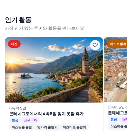
인기 활동
가장 인기 있는 투어와 활동을 만나보세요
매진
베스트셀러
4박 5일
3
4박 5일
몬테네그로에서
몬테네그로에서의 4박 5일 잊지 못할 휴가
항공
무
항공
무비자
이스탄불 출발
이스탄불 출발
앙카라 출발의
이즈미르 출발의