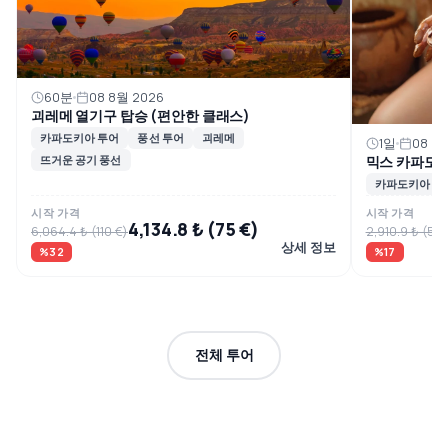
60분
08 8월 2026
괴레메 열기구 탑승 (편안한 클래스)
카파도키아 투어
풍선 투어
괴레메
1일
08 8
믹스 카파도
뜨거운 공기 풍선
카파도키아
시작 가격
시작 가격
4,134.8 ₺ (75 €)
6,064.4 ₺ (110 €)
2,910.9 ₺ (53 
상세 정보
%32
%17
전체 투어