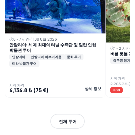
6 - 7 시간
08 8월 2026
안탈리아: 세계 최대의 터널 수족관 및 밀랍 인형
1 - 2 시간
박물관 투어
버블 풋볼 경
안탈리아
안탈리아 아쿠아리움
문화 투어
축구공 경기
미라 박물관 투어
시작 가격
2,205.2 ₺ (40
시작 가격
상세 정보
4,134.8 ₺ (75 €)
%38
전체 투어