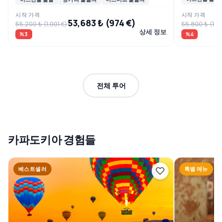
시작 가격
시작 가격
53,683 ₺ (974 €)
55,200 ₺ (1,001 €)
55,800 ₺ (1,01
상세 정보
%3
%4
전체 투어
카파도키아 경험들
베스트셀러
특별 메뉴