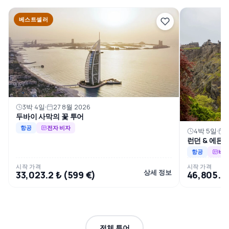
베스트셀러
3박 4일
27 8월 2026
두바이 사막의 꽃 투어
항공
전자 비자
4박 5일
0
런던 & 에든
항공
비자
시작 가격
시작 가격
상세 정보
33,023.2 ₺ (599 €)
46,805.9 
전체 투어