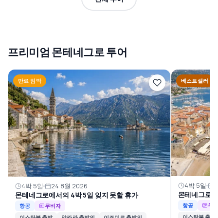
프리미엄 몬테네그로 투어
만료 임박
베스트셀러
4박 5일
3
4박 5일
24 8월 2026
몬테네그로에서
몬테네그로에서의 4박 5일 잊지 못할 휴가
항공
무
항공
무비자
이스탄불 출발
이스탄불 출발
앙카라 출발의
이즈미르 출발의