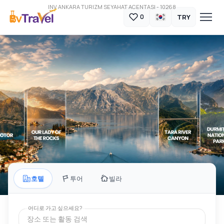
INV ANKARA TURIZM SEYAHAT ACENTASI - 10268
TRY
0
호텔
투어
빌라
잊을 수 없는 여정
어디로 가고 싶으세요?
장소 또는 활동 검색