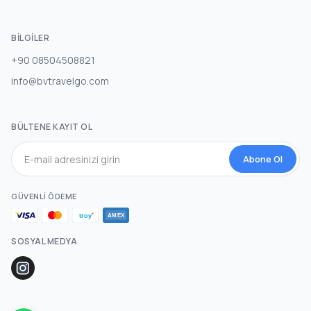
BILGILER
+90 08504508821
info@bvtravelgo.com
BÜLTENE KAYIT OL
Abone Ol
GÜVENLI ÖDEME
SOSYAL MEDYA