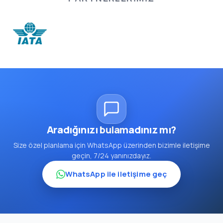
Aradığınızı bulamadınız mı?
Size özel planlama için WhatsApp üzerinden bizimle iletişime
geçin, 7/24 yanınızdayız.
WhatsApp ile iletişime geç