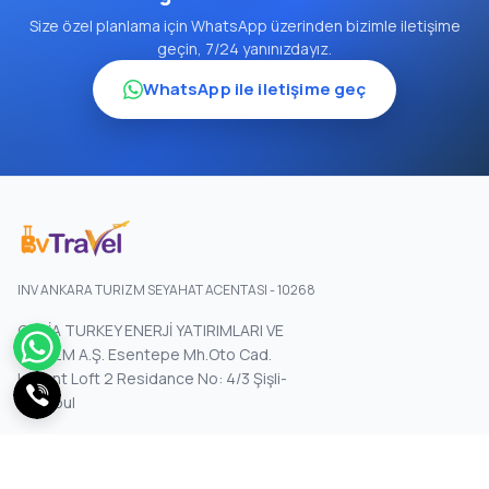
Size özel planlama için WhatsApp üzerinden bizimle iletişime
geçin, 7/24 yanınızdayız.
WhatsApp ile iletişime geç
INV ANKARA TURIZM SEYAHAT ACENTASI - 10268
GENİA TURKEY ENERJİ YATIRIMLARI VE
TURİZM A.Ş. Esentepe Mh.Oto Cad.
Levent Loft 2 Residance No: 4/3 Şişli-
İstanbul
KURUMSAL